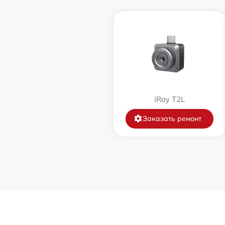
Замена корпуса
Замена дисплея (экрана)
Прошивка (Обновление ПО)
Ремонт платы управления
iRay T2L
(восстановление)
Заказать ремонт
Восстановление после попадания влаги
Ремонт Wi-Fi
Ремонт разъема
Ремонт капиллярной трубки