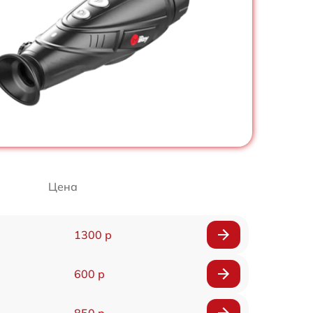
Цена
1300 р
600 р
850 р