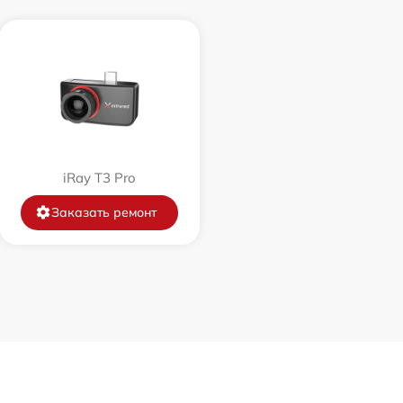
1500 р
750 р
450 р
750 р
iRay T3 Pro
Заказать ремонт
850 р
850 р
650 р
450 р