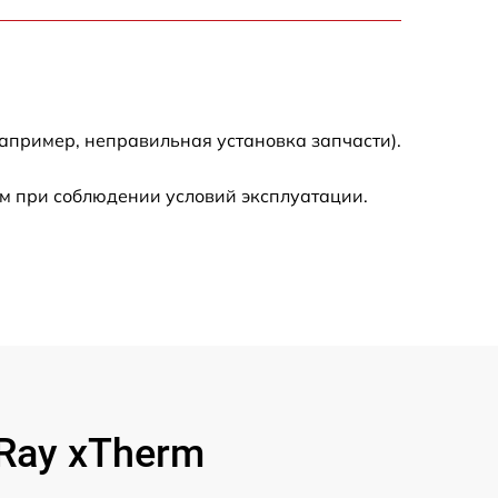
900 р
750 р
апример, неправильная установка запчасти).
450 р
м при соблюдении условий эксплуатации.
590 р
1200 р
650 р
850 р
Ray xTherm
700 р