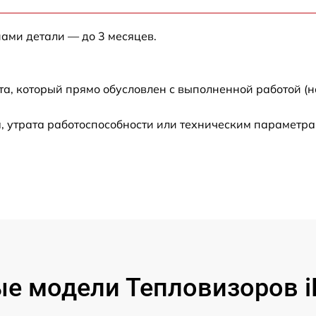
от 60 мин
нами детали — до 3 месяцев.
от 60 мин
та, который прямо обусловлен с выполненной работой (н
от 60 мин
 утрата работоспособности или техническим параметра
от 60 мин
от 60 мин
от 60 мин
от 60 мин
е модели Тепловизоров i
от 60 мин