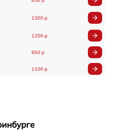
1300 р
1200 р
650 р
1100 р
850 р
2200 р
1600 р
ринбурге