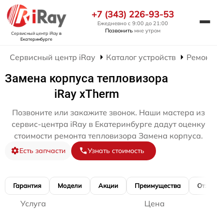
+7 (343) 226-93-53
Ежедневно с 9:00 до 21:00
Позвонить
мне утром
Сервисный центр iRay
в
Екатеринбурге
Сервисный центр iRay
Каталог устройств
Ремонт 
Замена корпуса тепловизора
iRay xTherm
Позвоните или закажите звонок. Наши мастера из
сервис-центра iRay в Екатеринбурге дадут оценку
стоимости ремонта тепловизора Замена корпуса.
Есть запчасти
Узнать стоимость
Гарантия
Модели
Акции
Преимущества
Отзы
Услуга
Цена