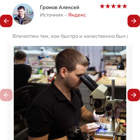
Наши мастера
Громов Алексей
Источник –
Яндекс
Впечатлен тем, как быстро и качественно был выпо
Константин Александрович Иванов