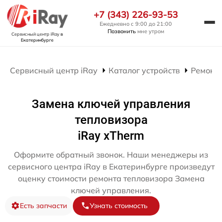
+7 (343) 226-93-53
Ежедневно с 9:00 до 21:00
Позвонить
мне утром
Сервисный центр iRay
в
Екатеринбурге
Сервисный центр iRay
Каталог устройств
Ремонт 
Замена ключей управления
тепловизора
iRay xTherm
Оформите обратный звонок. Наши менеджеры из
сервисного центра iRay в Екатеринбурге произведут
оценку стоимости ремонта тепловизора Замена
ключей управления.
Есть запчасти
Узнать стоимость