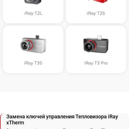
iRay T2L
iRay T2S
iRay T3S
iRay T3 Pro
Замена ключей управления Тепловизора iRay
xTherm