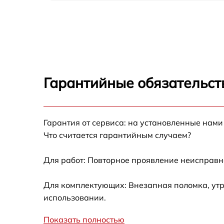
Прошивка (Обновление ПО) iRay UH 35
Замена дисплея (экрана) iRay UH 35
Замена корпуса iRay UH 35
Гарантийные обязательст
Замена аккумулятора iRay UH 35
Гарантия от сервиса: на установленные нами
Замена процессора iRay UH 35
Что считается гарантийным случаем?
Замена USB порта iRay UH 35
Для работ: Повторное проявление неисправн
Замена ключей управления iRay UH 35
Для комплектующих: Внезапная поломка, утр
использовании.
Замена микросхемы усилителя iRay UH 35
Показать полностью