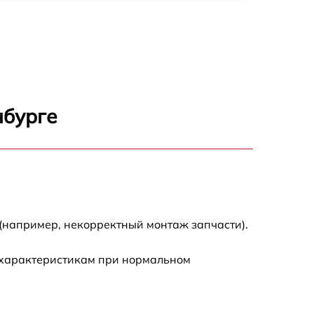
450 р
750 р
1500 р
нбурге
700 р
850 р
650 р
(например, некорректный монтаж запчасти).
590 р
 характеристикам при нормальном
600 р