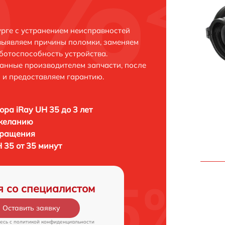
урге с устранением неисправностей
выявляем причины поломки, заменяем
ботоспособность устройства.
анные производителем запчасти, после
 и предоставляем гарантию.
ора iRay UH 35 до 3 лет
 желанию
бращения
 35 от 35 минут
я со специалистом
Оставить заявку
есь c
политикой конфиденциальности