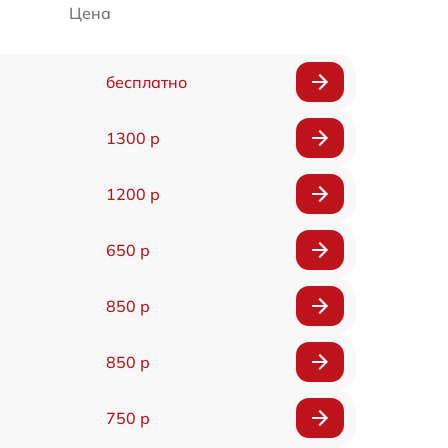
Цена
бесплатно
1300 р
1200 р
650 р
850 р
850 р
750 р