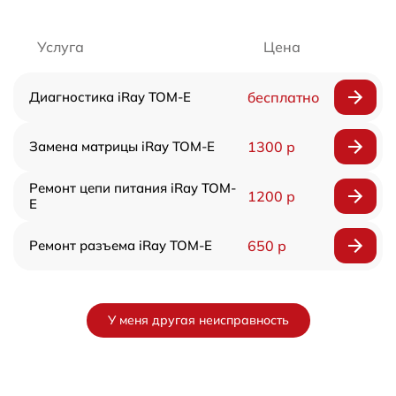
Услуга
Цена
Диагностика iRay TOM-E
бесплатно
Замена матрицы iRay TOM-E
1300 р
Ремонт цепи питания iRay TOM-
1200 р
E
Ремонт разъема iRay TOM-E
650 р
У меня другая неисправность