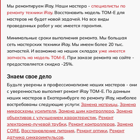
Мы ремонтируем iRay. Наши мастера -
специалисты по
ремонту техники iRay
. Восстановить модель TOM-E для
мастеров не будет новой задачей. На все виды
проведенных работ у нас имеется гарантия.
Минимальные сроки выполнения ремонта. Мы большая
сеть мастерских техники iRay. Мы имеем более 20 тыс.
запчастей. И возможно на наших складах
уже имеется
запчасть на модель TOM-E
. При заказе ремонта на сайте -
предоставляется скидка -25%.
Знаем свое дело
Будьте уверены в профессионализме наших мастеров - они
с уверенностью выполнят ремонт iRay TOM-E. По данным
наших мастеров в Екатеринбурге по ремонту iRay, наиболее
востребованы следующие услуги:
Замена матрицы
,
Замена
микросхемы усилителя
,
Замена шим контроллера
,
Замена
объективов с улучшением характеристик
,
Ремонт
электронно-лучевой трубки
,
Ремонт контроллеров
,
Замена
CORE
,
Восстановление питания
,
Ремонт оптики
,
Ремонт
датчика синхроимпульсов
.