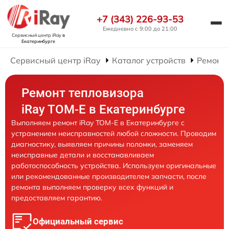
+7 (343) 226-93-53
Ежедневно с 9:00 до 21:00
Сервисный центр iRay
в
Екатеринбурге
Сервисный центр iRay
Каталог устройств
Ремонт 
Ремонт тепловизора
iRay TOM-E в Екатеринбурге
Выполняем ремонт iRay TOM-E в Екатеринбурге с
устранением неисправностей любой сложности. Проводим
диагностику, выявляем причины поломки, заменяем
неисправные детали и восстанавливаем
работоспособность устройства. Используем оригинальные
или рекомендованные производителем запчасти, после
ремонта выполняем проверку всех функций и
предоставляем гарантию.
Официальный сервис