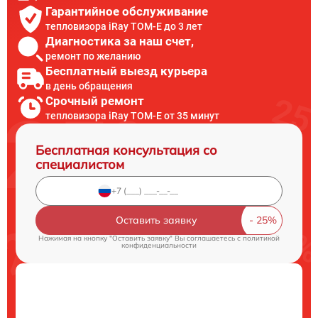
Гарантийное обслуживание
тепловизора iRay TOM-E до 3 лет
Диагностика за наш счет,
ремонт по желанию
Бесплатный выезд курьера
в день обращения
Срочный ремонт
тепловизора iRay TOM-E от 35 минут
Бесплатная консультация со
специалистом
Оставить заявку
Нажимая на кнопку "Оставить заявку" Вы соглашаетесь c
политикой
конфиденциальности