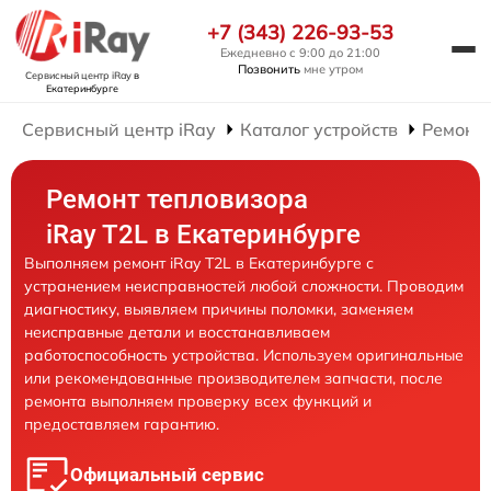
+7 (343) 226-93-53
Ежедневно с 9:00 до 21:00
Позвонить
мне утром
Сервисный центр iRay
в
Екатеринбурге
Сервисный центр iRay
Каталог устройств
Ремонт 
Ремонт тепловизора
iRay T2L в Екатеринбурге
Выполняем ремонт iRay T2L в Екатеринбурге с
устранением неисправностей любой сложности. Проводим
диагностику, выявляем причины поломки, заменяем
неисправные детали и восстанавливаем
работоспособность устройства. Используем оригинальные
или рекомендованные производителем запчасти, после
ремонта выполняем проверку всех функций и
предоставляем гарантию.
Официальный сервис