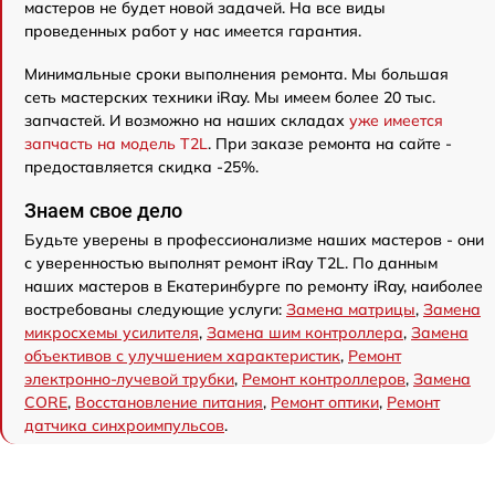
мастеров не будет новой задачей. На все виды
проведенных работ у нас имеется гарантия.
Минимальные сроки выполнения ремонта. Мы большая
сеть мастерских техники iRay. Мы имеем более 20 тыс.
запчастей. И возможно на наших складах
уже имеется
запчасть на модель T2L
. При заказе ремонта на сайте -
предоставляется скидка -25%.
Знаем свое дело
Будьте уверены в профессионализме наших мастеров - они
с уверенностью выполнят ремонт iRay T2L. По данным
наших мастеров в Екатеринбурге по ремонту iRay, наиболее
востребованы следующие услуги:
Замена матрицы
,
Замена
микросхемы усилителя
,
Замена шим контроллера
,
Замена
объективов с улучшением характеристик
,
Ремонт
электронно-лучевой трубки
,
Ремонт контроллеров
,
Замена
CORE
,
Восстановление питания
,
Ремонт оптики
,
Ремонт
датчика синхроимпульсов
.