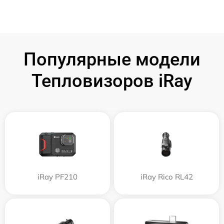
Популярные модели
Тепловизоров iRay
iRay PF210
iRay Rico RL42