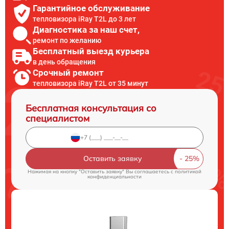
Гарантийное обслуживание
тепловизора iRay T2L до 3 лет
Диагностика за наш счет,
ремонт по желанию
Бесплатный выезд курьера
в день обращения
Срочный ремонт
тепловизора iRay T2L от 35 минут
Бесплатная консультация со
специалистом
Оставить заявку
Нажимая на кнопку "Оставить заявку" Вы соглашаетесь c
политикой
конфиденциальности