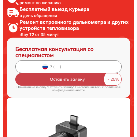
ремонт по желанию
Бесплатный выезд курьера
в день обращения
Ремонт встроенного дальнометра и других
устройств тепловизора
iRay T2 от 35 минут
Бесплатная консультация со
специалистом
Оставить заявку
Нажимая на кнопку "Оставить заявку" Вы соглашаетесь c
политикой
конфиденциальности