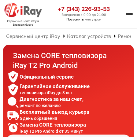
+7 (343) 226-93-53
Ежедневно с 9:00 до 21:00
Позвонить
мне утром
Сервисный центр iRay
в
Екатеринбурге
Сервисный центр iRay
Каталог устройств
Ремонт 
Замена CORE тепловизора
iRay T2 Pro Android
Официальный сервис
Гарантийное обслуживание
тепловизора iRay до 3 лет
Диагностика за наш счет,
ремонт по желанию
Бесплатный выезд курьера
в день обращения
Замена CORE тепловизора
iRay T2 Pro Android от 35 минут