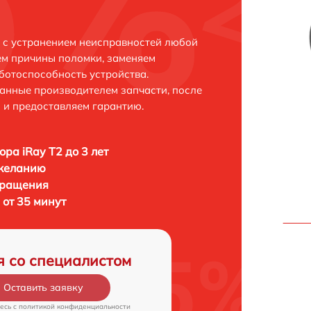
е с устранением неисправностей любой
ем причины поломки, заменяем
ботоспособность устройства.
анные производителем запчасти, после
 и предоставляем гарантию.
ора iRay T2 до 3 лет
 желанию
бращения
 от 35 минут
я со специалистом
Оставить заявку
есь c
политикой конфиденциальности