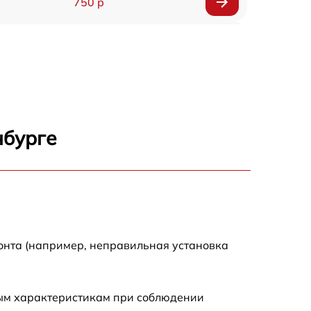
750 р
450 р
750 р
1500 р
нбурге
700 р
850 р
650 р
онта (например, неправильная установка
590 р
ным характеристикам при соблюдении