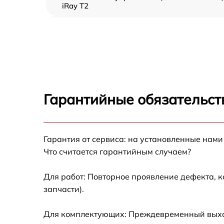
iRay T2
Прошивка (Обновление ПО) iRay T2
Замена дисплея (экрана) iRay T2
Замена корпуса iRay T2
Гарантийные обязательст
Замена аккумулятора iRay T2
Гарантия от сервиса: на установленные нами
Замена процессора iRay T2
Что считается гарантийным случаем?
Замена USB порта iRay T2
Для работ: Повторное проявление дефекта, 
запчасти).
Замена ключей управления iRay T2
Для комплектующих: Преждевременный выход 