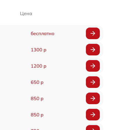
Цена
бесплатно
1300 р
1200 р
650 р
850 р
850 р