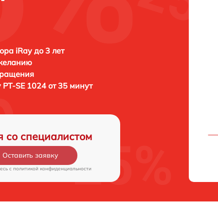
ора iRay до 3 лет
 желанию
бращения
y PT-SE 1024 от 35 минут
я со специалистом
Оставить заявку
есь c
политикой конфиденциальности