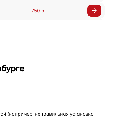
750 р
450 р
750 р
1500 р
нбурге
700 р
850 р
650 р
той (например, неправильная установка
590 р