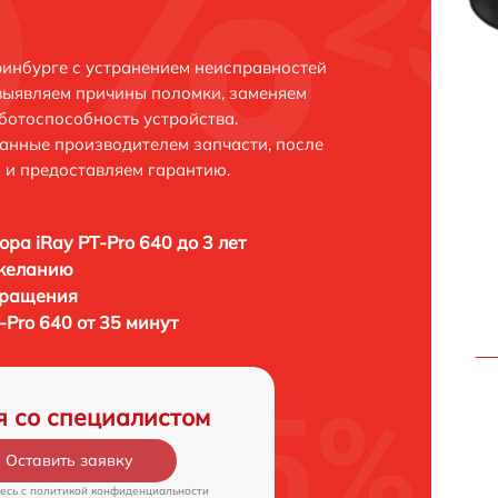
ринбурге с устранением неисправностей
выявляем причины поломки, заменяем
ботоспособность устройства.
анные производителем запчасти, после
 и предоставляем гарантию.
ора iRay PT-Pro 640 до 3 лет
 желанию
бращения
-Pro 640 от 35 минут
я со специалистом
Оставить заявку
есь c
политикой конфиденциальности