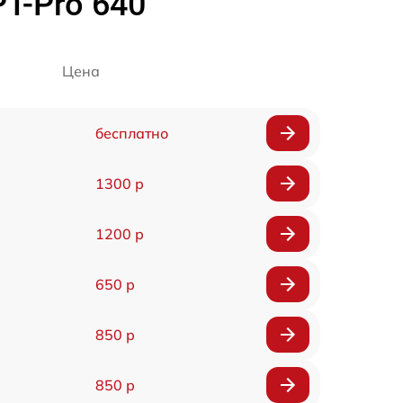
T-Pro 640
Цена
бесплатно
1300 р
1200 р
650 р
850 р
850 р