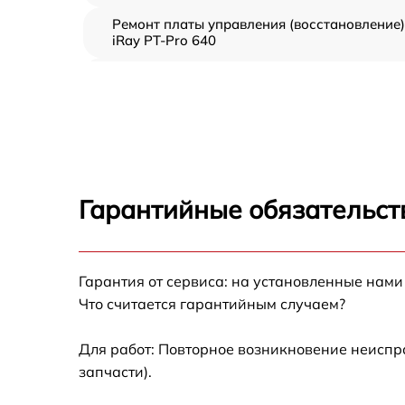
Ремонт платы управления (восстановление)
iRay PT-Pro 640
Прошивка (Обновление ПО) iRay PT-Pro 64
Замена дисплея (экрана) iRay PT-Pro 640
Замена корпуса iRay PT-Pro 640
Гарантийные обязательст
Замена аккумулятора iRay PT-Pro 640
Гарантия от сервиса: на установленные нами
Замена процессора iRay PT-Pro 640
Что считается гарантийным случаем?
Замена USB порта iRay PT-Pro 640
Для работ: Повторное возникновение неиспр
запчасти).
Замена ключей управления iRay PT-Pro 640