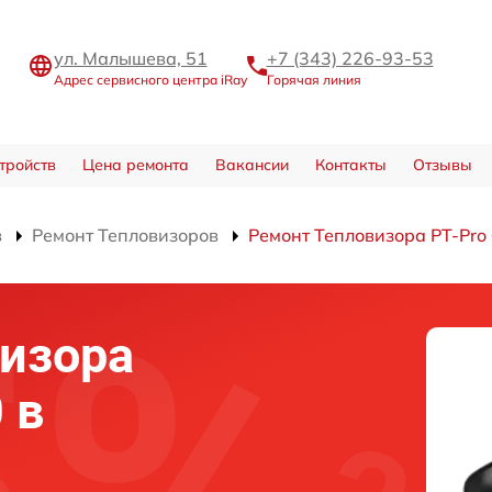
ул. Малышева, 51
+7 (343) 226-93-53
Адрес сервисного центра iRay
Горячая линия
тройств
Цена ремонта
Вакансии
Контакты
Отзывы
в
Ремонт Тепловизоров
Ремонт Тепловизора PT-Pro
изора
 в