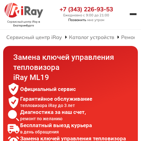
+7 (343) 226-93-53
Ежедневно с 9:00 до 21:00
Позвонить
мне утром
Сервисный центр iRay
в
Екатеринбурге
Сервисный центр iRay
Каталог устройств
Ремонт 
Замена ключей управления
тепловизора
iRay ML19
Официальный сервис
Гарантийное обслуживание
тепловизора iRay до 3 лет
Диагностика за наш счет,
ремонт по желанию
Бесплатный выезд курьера
в день обращения
Замена ключей управления тепловизора