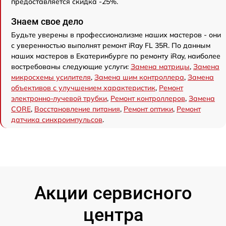
предоставляется скидка -25%.
Знаем свое дело
Будьте уверены в профессионализме наших мастеров - они
с уверенностью выполнят ремонт iRay FL 35R. По данным
наших мастеров в Екатеринбурге по ремонту iRay, наиболее
востребованы следующие услуги:
Замена матрицы
,
Замена
микросхемы усилителя
,
Замена шим контроллера
,
Замена
объективов с улучшением характеристик
,
Ремонт
электронно-лучевой трубки
,
Ремонт контроллеров
,
Замена
CORE
,
Восстановление питания
,
Ремонт оптики
,
Ремонт
датчика синхроимпульсов
.
Акции сервисного
центра