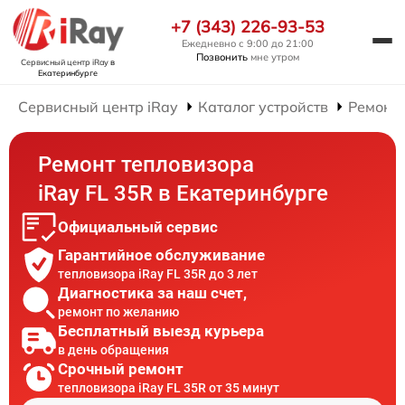
+7 (343) 226-93-53
Ежедневно с 9:00 до 21:00
Позвонить
мне утром
Сервисный центр iRay
в
Екатеринбурге
Сервисный центр iRay
Каталог устройств
Ремонт 
Ремонт тепловизора
iRay FL 35R в Екатеринбурге
Официальный сервис
Гарантийное обслуживание
тепловизора iRay FL 35R до 3 лет
Диагностика за наш счет,
ремонт по желанию
Бесплатный выезд курьера
в день обращения
Срочный ремонт
тепловизора iRay FL 35R от 35 минут