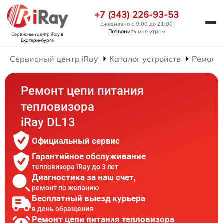
+7 (343) 226-93-53
Ежедневно с 9:00 до 21:00
Позвонить
мне утром
Сервисный центр iRay
в
Екатеринбурге
Сервисный центр iRay
Каталог устройств
Ремонт 
Ремонт цепи питания
тепловизора
iRay DL13
Официальный сервис
Гарантийное обслуживание
тепловизора iRay до 3 лет
Диагностика за наш счет,
ремонт по желанию
Бесплатный выезд курьера
в день обращения
Ремонт цепи питания тепловизора