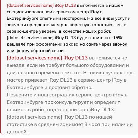
[dataset:services:name] iRay DL13
выполняется в нашем
специализированном сервисном центр iRay в
Екатеринбурге опытными мастерами. На все виды услуг и
запчасти предоставляем расширенную гарантию - мы в
сервис-центре уверены в качестве наших работ.
[dataset:services:name] iRay DL13 будет стоить на -15%
дешевле при оформлении заказа на сайте через звонок
или форму обратной связи.
[dataset:services:name] iRay DL13
выполняется на
выезде, если не требует большого оборудования и
длительного времени ремонта. В таких случаях наш
мастер привезет iRay DL13 в сервис-центр iRay в
Екатеринбурге и доставит обратно.
Позвоните и наш сотрудник сервис-центра iRay в
Екатеринбурге проконсультирует и определит
стоимость работ над тепловизора iRay DL13.
[dataset:services:name] iRay DL13 по нашей
статистике в среднем занимает 3 часа при наличии
деталей.