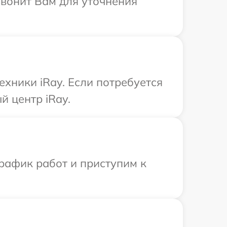
звонит Вам для уточнения
хники iRay. Если потребуется
й центр iRay.
рафик работ и приступим к