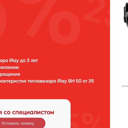
ора iRay до 3 лет
 желанию
бращения
рактеристик тепловизора
iRay BH 50 от 35
я со специалистом
Оставить заявку