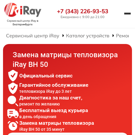
+7 (343) 226-93-53
Ежедневно с 9:00 до 21:00
Сервисный центр iRay
в
Екатеринбурге
Сервисный центр iRay
Каталог устройств
Ремонт 
Замена матрицы тепловизора
iRay BH 50
Официальный сервис
Гарантийное обслуживание
тепловизора iRay до 3 лет
Диагностика за наш счет,
ремонт по желанию
Бесплатный выезд курьера
в день обращения
Замена матрицы тепловизора
iRay BH 50 от 35 минут