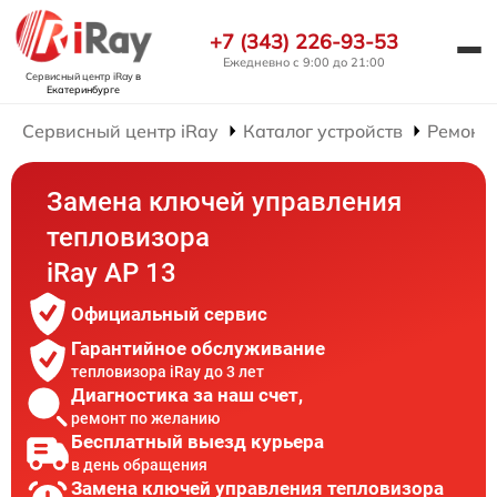
+7 (343) 226-93-53
Ежедневно с 9:00 до 21:00
Сервисный центр iRay
в
Екатеринбурге
Сервисный центр iRay
Каталог устройств
Ремонт 
Замена ключей управления
тепловизора
iRay AP 13
Официальный сервис
Гарантийное обслуживание
тепловизора iRay до 3 лет
Диагностика за наш счет,
ремонт по желанию
Бесплатный выезд курьера
в день обращения
Замена ключей управления тепловизора