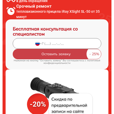
в день обращения
Срочный ремонт
тепловизионного прицела iRay XSight SL-50 от 35
минут
Бесплатная консультация со
специалистом
Оставить заявку
Нажимая на кнопку "Оставить заявку" Вы соглашаетесь c
политикой
конфиденциальности
Скидка по
-20%
предварительной
записи на сайте