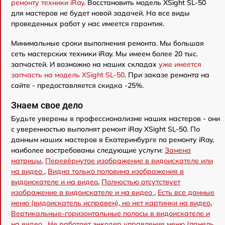
ремонту техники iRay
. Восстановить модель XSight SL-50
для мастеров не будет новой задачей. На все виды
проведенных работ у нас имеется гарантия.
Минимальные сроки выполнения ремонта. Мы большая
сеть мастерских техники iRay. Мы имеем более 20 тыс.
запчастей. И возможно на наших складах
уже имеется
запчасть на модель XSight SL-50
. При заказе ремонта на
сайте - предоставляется скидка -25%.
Знаем свое дело
Будьте уверены в профессионализме наших мастеров - они
с уверенностью выполнят ремонт iRay XSight SL-50. По
данным наших мастеров в Екатеринбурге по ремонту iRay,
наиболее востребованы следующие услуги:
Замена
матрицы
,
Перевёрнутое изображение в видоискателе или
на видео
,
Видна только половина изображения в
видоискателе и на видео
,
Полностью отсутствует
изображение в видоискателе и на видео
,
Есть все данные
меню (видоискатель исправен), но нет картинки на видео
,
Вертикальные-горизонтальные полосы в видоискателе и
на видео
,
Не работает энкодер управления меню (панель