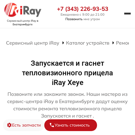
+7 (343) 226-93-53
Ежедневно с 9:00 до 21:00
Позвонить
мне утром
Сервисный центр iRay
в
Екатеринбурге
Сервисный центр iRay
Каталог устройств
Ремонт
Запускается и гаснет
тепловизионного прицела
iRay Xeye
Позвоните или закажите звонок. Наши мастера из
сервис-центра iRay в Екатеринбурге дадут оценку
стоимости ремонта тепловизионного прицела
Запускается и гаснет .
Есть запчасти
Узнать стоимость