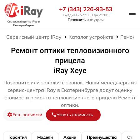
+7 (343) 226-93-53
Ежедневно с 9:00 до 21:00
Позвонить
мне утром
Сервисный центр iRay
в
Екатеринбурге
Сервисный центр iRay
Каталог устройств
Ремонт
Ремонт оптики тепловизионного
прицела
iRay Xeye
Позвоните или закажите звонок. Наши менеджеры из
сервис-центра iRay в Екатеринбурге дадут оценку
стоимости ремонта тепловизионного прицела Ремонт
оптики.
Есть запчасти
Узнать стоимость
Гарантия
Модели
Акции
Преимущества
Отзы