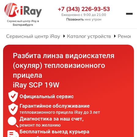
+7 (343) 226-93-53
Ежедневно с 9:00 до 21:00
Позвонить
мне утром
Сервисный центр iRay
в
Екатеринбурге
Сервисный центр iRay
Каталог устройств
Ремонт
Разбита линза видоискателя
(окуляр) тепловизионного
прицела
iRay SCP 19W
Официальный сервис
Гарантийное обслуживание
тепловизионного прицела iRay до 3 лет
Диагностика за наш счет,
ремонт по желанию
Бесплатный выезд курьера