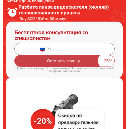
в день обращения
Разбита линза видоискателя (окуляр)
тепловизионного прицела
iRay SCP 19W от 35 минут
Бесплатная консультация со
специалистом
Оставить заявку
Нажимая на кнопку "Оставить заявку" Вы соглашаетесь c
политикой
конфиденциальности
Скидка по
-20%
предварительной
записи на сайте