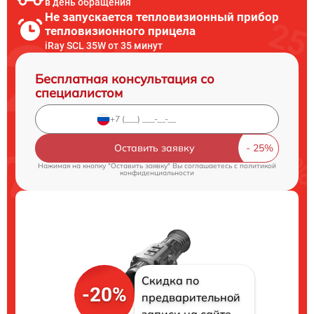
в день обращения
Не запускается тепловизионный прибор
тепловизионного прицела
iRay SCL 35W от 35 минут
Бесплатная консультация со
специалистом
Оставить заявку
Нажимая на кнопку "Оставить заявку" Вы соглашаетесь c
политикой
конфиденциальности
Скидка по
-20%
предварительной
записи на сайте