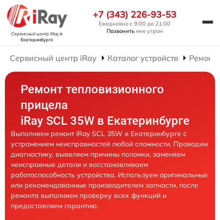
+7 (343) 226-93-53
Ежедневно с 9:00 до 21:00
Позвонить
мне утром
Сервисный центр iRay
в
Екатеринбурге
Сервисный центр iRay
Каталог устройств
Ремонт
Ремонт тепловизионного
прицела
iRay SCL 35W в Екатеринбурге
Выполняем ремонт iRay SCL 35W в Екатеринбурге с
устранением неисправностей любой сложности. Проводим
диагностику, выявляем причины поломки, заменяем
неисправные детали и восстанавливаем
работоспособность устройства. Используем оригинальные
или рекомендованные производителем запчасти, после
ремонта выполняем проверку всех функций и
предоставляем гарантию.