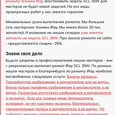
ремонту техники iRay
. Восстановить модель SCL 35W для
мастеров не будет новой задачей. На все виды
проведенных работ у нас имеется гарантия.
Минимальные сроки выполнения ремонта. Мы большая
сеть мастерских техники iRay. Мы имеем более 20 тыс.
запчастей. И возможно на наших складах
уже имеется
запчасть на модель SCL 35W
. При заказе ремонта на сайте
- предоставляется скидка -25%.
Знаем свое дело
Будьте уверены в профессионализме наших мастеров - они
с уверенностью выполнят ремонт iRay SCL 35W. По данным
наших мастеров в Екатеринбурге по ремонту iRay, наиболее
востребованы следующие услуги:
Замена матрицы
,
Перевёрнутое изображение в видоискателе или на видео
,
Видна только половина изображения в видоискателе и на
видео
,
Полностью отсутствует изображение в видоискателе
и на видео
,
Есть все данные меню (видоискатель
исправен), но нет картинки на видео
,
Вертикальные-
горизонтальные полосы в видоискателе и на видео
,
Не
работает энкодер управления меню (панель управления)
,