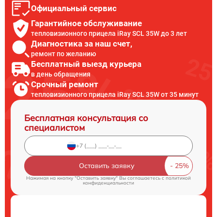
Официальный сервис
Гарантийное обслуживание
тепловизионного прицела iRay SCL 35W до 3 лет
Диагностика за наш счет,
ремонт по желанию
Бесплатный выезд курьера
в день обращения
Срочный ремонт
тепловизионного прицела iRay SCL 35W от 35 минут
Бесплатная консультация со
специалистом
Оставить заявку
Нажимая на кнопку "Оставить заявку" Вы соглашаетесь c
политикой
конфиденциальности