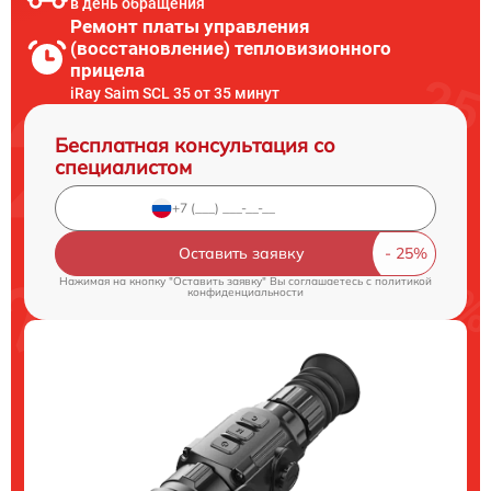
в день обращения
Ремонт платы управления
(восстановление) тепловизионного
прицела
iRay Saim SCL 35 от 35 минут
Бесплатная консультация со
специалистом
Оставить заявку
Нажимая на кнопку "Оставить заявку" Вы соглашаетесь c
политикой
конфиденциальности