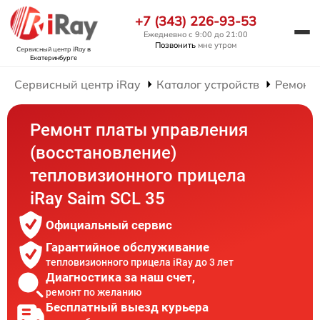
+7 (343) 226-93-53
Ежедневно с 9:00 до 21:00
Позвонить
мне утром
Сервисный центр iRay
в
Екатеринбурге
Сервисный центр iRay
Каталог устройств
Ремонт
Ремонт платы управления
(восстановление)
тепловизионного прицела
iRay Saim SCL 35
Официальный сервис
Гарантийное обслуживание
тепловизионного прицела iRay до 3 лет
Диагностика за наш счет,
ремонт по желанию
Бесплатный выезд курьера