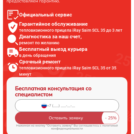
предоставляем гарантию.
Официальный сервис
Гарантийное обслуживание
тепловизионного прицела iRay Saim SCL 35 до 3 лет
Диагностика за наш счет,
ремонт по желанию
Бесплатный выезд курьера
в день обращения
Срочный ремонт
тепловизионного прицела iRay Saim SCL 35 от 35
минут
Бесплатная консультация со
специалистом
Оставить заявку
Нажимая на кнопку "Оставить заявку" Вы соглашаетесь c
политикой
конфиденциальности