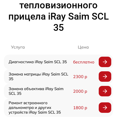
тепловизионного
прицела iRay Saim SCL
35
Услуга
Цена
Диагностика iRay Saim SCL 35
бесплатно
Замена матрицы iRay Saim SCL
2300 р
35
Замена объектива iRay Saim
2000 р
SCL 35
Ремонт встроенного
дальнометра и других
1800 р
устройств iRay Saim SCL 35