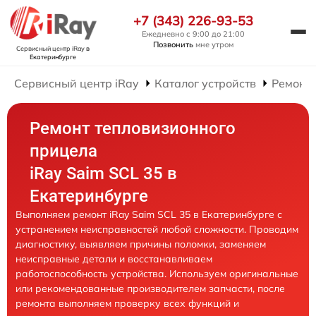
+7 (343) 226-93-53
Ежедневно с 9:00 до 21:00
Позвонить
мне утром
Сервисный центр iRay
в
Екатеринбурге
Сервисный центр iRay
Каталог устройств
Ремонт
Ремонт тепловизионного
прицела
iRay Saim SCL 35 в
Екатеринбурге
Выполняем ремонт iRay Saim SCL 35 в Екатеринбурге с
устранением неисправностей любой сложности. Проводим
диагностику, выявляем причины поломки, заменяем
неисправные детали и восстанавливаем
работоспособность устройства. Используем оригинальные
или рекомендованные производителем запчасти, после
ремонта выполняем проверку всех функций и