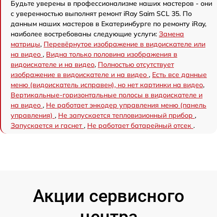
Будьте уверены в профессионализме наших мастеров - они
с уверенностью выполнят ремонт iRay Saim SCL 35. По
данным наших мастеров в Екатеринбурге по ремонту iRay,
наиболее востребованы следующие услуги:
Замена
матрицы
,
Перевёрнутое изображение в видоискателе или
на видео
,
Видна только половина изображения в
видоискателе и на видео
,
Полностью отсутствует
изображение в видоискателе и на видео
,
Есть все данные
меню (видоискатель исправен), но нет картинки на видео
,
Вертикальные-горизонтальные полосы в видоискателе и
на видео
,
Не работает энкодер управления меню (панель
управления)
,
Не запускается тепловизионный прибор
,
Запускается и гаснет
,
Не работает батарейный отсек
.
Акции сервисного