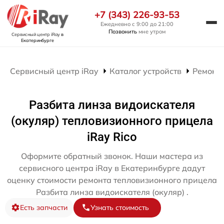
+7 (343) 226-93-53
Ежедневно с 9:00 до 21:00
Позвонить
мне утром
Сервисный центр iRay
в
Екатеринбурге
Сервисный центр iRay
Каталог устройств
Ремонт
Разбита линза видоискателя
(окуляр) тепловизионного прицела
iRay Rico
Оформите обратный звонок. Наши мастера из
сервисного центра iRay в Екатеринбурге дадут
оценку стоимости ремонта тепловизионного прицела
Разбита линза видоискателя (окуляр) .
Есть запчасти
Узнать стоимость