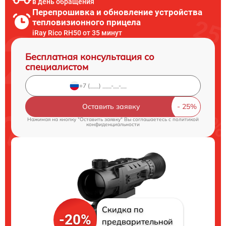
в день обращения
Перепрошивка и обновление устройства
тепловизионного прицела
iRay Rico RH50 от 35 минут
Бесплатная консультация со
специалистом
Оставить заявку
Нажимая на кнопку "Оставить заявку" Вы соглашаетесь c
политикой
конфиденциальности
Скидка по
-20%
предварительной