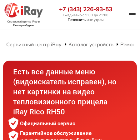
+7 (343) 226-93-53
Ежедневно с 9:00 до 21:00
Позвонить
мне утром
Сервисный центр iRay
в
Екатеринбурге
Сервисный центр iRay
Каталог устройств
Ремонт
Есть все данные меню
(видоискатель исправен), но
нет картинки на видео
тепловизионного прицела
iRay Rico RH50
Официальный сервис
Гарантийное обслуживание
тепловизионного прицела iRay до 3 лет