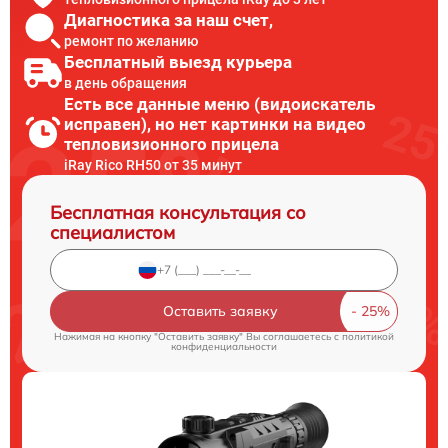
Диагностика за наш счет,
ремонт по желанию
Бесплатный выезд курьера
в день обращения
Есть все данные меню (видоискатель
исправен), но нет картинки на видео
тепловизионного прицела
iRay Rico RH50 от 35 минут
Бесплатная консультация со
специалистом
Оставить заявку
Нажимая на кнопку "Оставить заявку" Вы соглашаетесь c
политикой
конфиденциальности