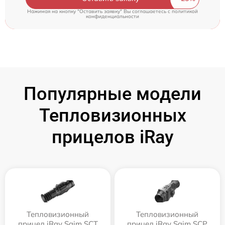
Нажимая на кнопку "Оставить заявку" Вы соглашаетесь c
политикой
конфиденциальности
Популярные модели
Тепловизионных
прицелов iRay
Тепловизионный
Тепловизионный
прицел iRay Saim SCT
прицел iRay Saim SCP