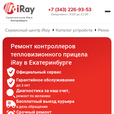
+7 (343) 226-93-53
Ежедневно с 9:00 до 21:00
Сервисный центр iRay
в
Екатеринбурге
Сервисный центр iRay
Каталог устройств
Ремонт
Ремонт контроллеров
тепловизионного прицела
iRay в Екатеринбурге
Официальный сервис
Гарантийное обслуживание
до 3 лет
Диагностика за наш счет,
ремонт по желанию
Бесплатный выезд курьера
в день обращения
Срочный ремонт