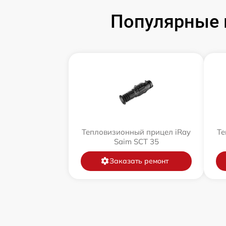
Популярные 
Тепловизионный прицел iRay
Те
Saim SCT 35
Заказать ремонт