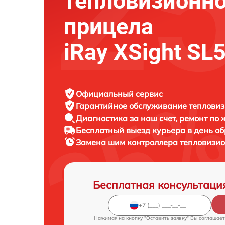
тепловизионно
прицела
iRay ХSight SL
Официальный сервис
Гарантийное обслуживание
тепловиз
Диагностика за наш счет,
ремонт по
Бесплатный выезд курьера
в день о
Замена шим контроллера тепловизи
Бесплатная консультаци
Нажимая на кнопку "Оставить заявку" Вы соглашает