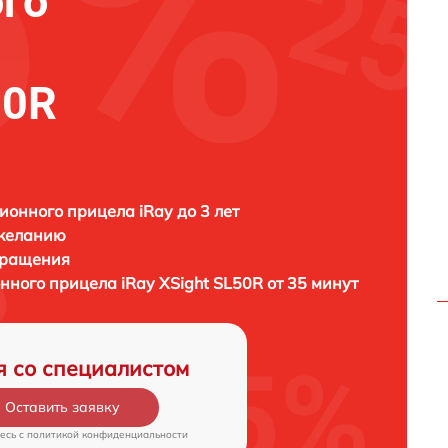
го
50R
ионного прицела iRay до 3 лет
 желанию
бращения
онного прицела
iRay ХSight SL50R от 35 минут
я со специалистом
Оставить заявку
есь c
политикой конфиденциальности