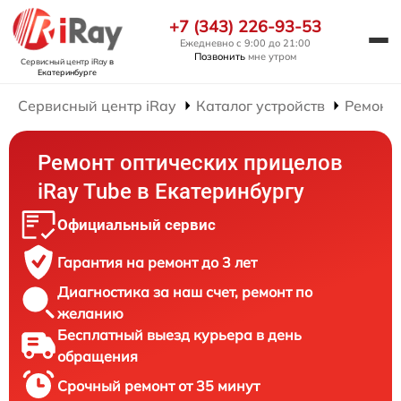
+7 (343) 226-93-53
Ежедневно с 9:00 до 21:00
Позвонить
мне утром
Сервисный центр iRay
в
Екатеринбурге
Сервисный центр iRay
Каталог устройств
Ремонт
Ремонт оптических прицелов
iRay Tube в Екатеринбургу
Официальный сервис
Гарантия на ремонт до 3 лет
Диагностика за наш счет, ремонт по
желанию
Бесплатный выезд курьера в день
обращения
Срочный ремонт от 35 минут