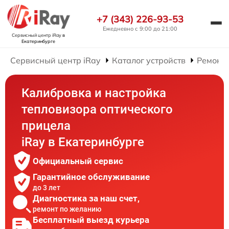
+7 (343) 226-93-53
Ежедневно с 9:00 до 21:00
Сервисный центр iRay
в
Екатеринбурге
Сервисный центр iRay
Каталог устройств
Ремонт
Калибровка и настройка
тепловизора оптического
прицела
iRay в Екатеринбурге
Официальный сервис
Гарантийное обслуживание
до 3 лет
Диагностика за наш счет,
ремонт по желанию
Бесплатный выезд курьера