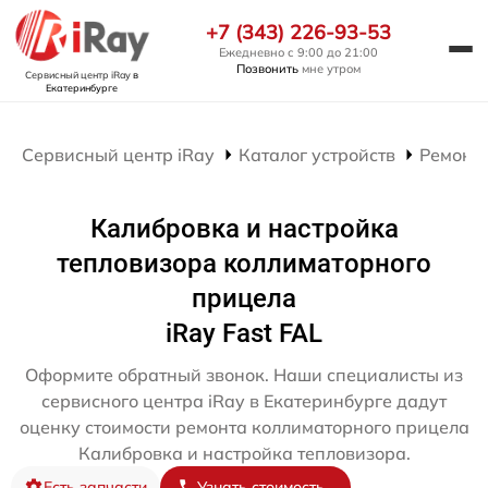
+7 (343) 226-93-53
Ежедневно с 9:00 до 21:00
Позвонить
мне утром
Сервисный центр iRay
в
Екатеринбурге
Сервисный центр iRay
Каталог устройств
Ремонт
Калибровка и настройка
тепловизора коллиматорного
прицела
iRay Fast FAL
Оформите обратный звонок. Наши специалисты из
сервисного центра iRay в Екатеринбурге дадут
оценку стоимости ремонта коллиматорного прицела
Калибровка и настройка тепловизора.
Есть запчасти
Узнать стоимость