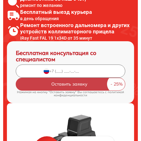
ремонт по желанию
Бесплатный выезд курьера
в день обращения
Ремонт встроенного дальномера и других
устройств коллиматорного прицела
iRay Fast FAL 19 1x34D от 35 минут
Бесплатная консультация со
специалистом
Оставить заявку
Нажимая на кнопку "Оставить заявку" Вы соглашаетесь c
политикой
конфиденциальности