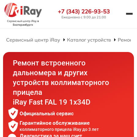
+7 (343) 226-93-53
Ежедневно с 9:00 до 21:00
Сервисный центр iRay
в
Екатеринбурге
Сервисный центр iRay
Каталог устройств
Ремонт
Ремонт встроенного
дальномера и других
устройств коллиматорного
прицела
iRay Fast FAL 19 1x34D
Официальный сервис
Гарантийное обслуживание
коллиматорного прицела iRay до 3 лет
Диагностика за наш счет,