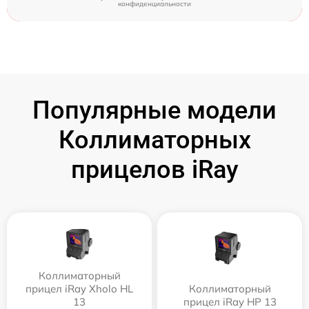
конфиденциальности
Популярные модели
Коллиматорных
прицелов iRay
Коллиматорный
прицел iRay Xholo HL
Коллиматорный
13
прицел iRay HP 13