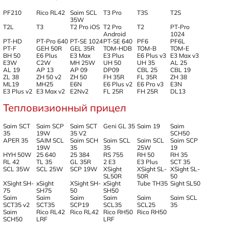
PF210
Rico RL42
Saim SCL
T3 Pro
T3S
T2S
35W
T2L
T3
T2 Pro iOS
T2 Pro
T2
PT-Pro
Android
1024
PT-HD
PT-Pro 640
PT-SE 1024
PT-SE 640
PF6
PF6L
PT-F
GEH 50R
GEL 35R
TOM-HDB
TOM-B
TOM-E
BH 50
E6 Plus
E3 Max
E3 Plus
E6 Plus v3
E3 Max v3
E3W
C2W
MH 25W
UH 50
UH 35
AL 25
AL 19
AP 13
AP 09
DP09
CBL 25
CBL 19
ZL 38
ZH 50 v2
ZH 50
FH 35R
FL 35R
ZH 38
ML19
MH25
E6N
E6 Plus v2
E6 Pro v3
E3N
E3 Plus v2
E3 Max v2
E2Nv2
FL 25R
FH 25R
DL13
Тепловизионный прицел
Saim SCT
Saim SCP
Saim SCT
Geni GL 35
Saim 19
Saim
35
19W
35 V2
SCH50
APER 35
SAIM SCL
Saim SCH
Saim SCL
Saim SCL
Saim SCP
19W
35
35
25W
19
HYH 50W
25 640
25 384
RS 755
RH 50
RH 35
RL 42
TL 35
GL 35R
2 E3
E3 Plus
SCT 35
SCL 35W
SCL 25W
SCP 19W
ХSight
XSight SL-
XSight SL-
SL50R
50R
50
XSight SH-
xSight
XSight SH-
xSight
Tube TH35
Sight SL50
75
SH75
50
SH50
Saim
Saim
Saim
Saim
Saim
Saim SCL
SCT35 v2
SCT35
SCP19
SCL35
SCL25
35
Saim
Rico RL42
Rico RL42
Rico RH50
Rico RH50
SCH50
LRF
LRF